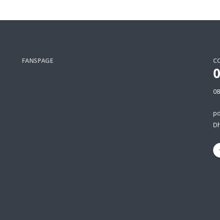
FANSPAGE
C
08
p
Dh