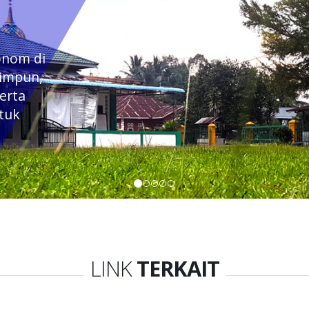
onom di
impun,
erta
tuk
LINK
TERKAIT