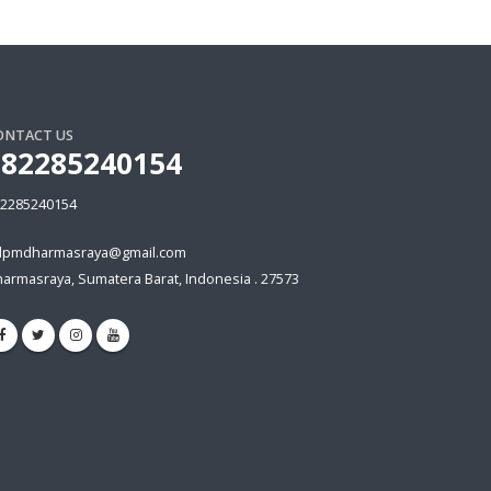
ONTACT US
082285240154
2285240154
dpmdharmasraya@gmail.com
armasraya, Sumatera Barat, Indonesia . 27573