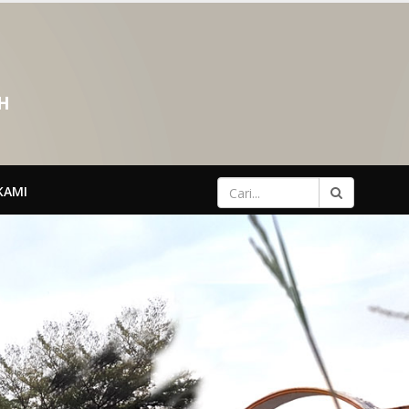
H
KAMI