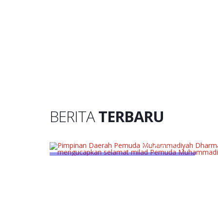
BERITA
TERBARU
Pimpinan Daerah Pemuda Muhammadiyah Dharmasraya
Pemuda Muhammadiyah Dharmasraya salurk
mengucapkan selamat milad Pemuda Muhammadiyah ke93
korban banjir Timpeh